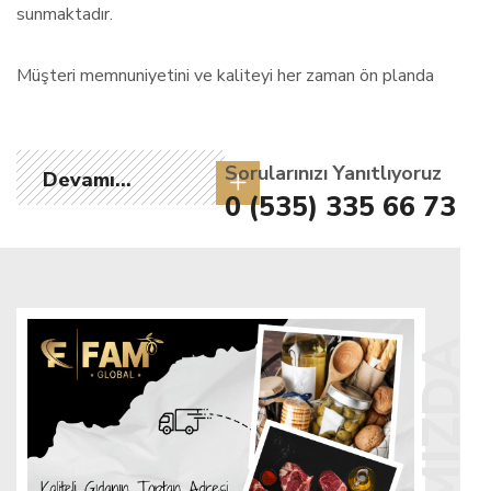
sunmaktadır.
Müşteri memnuniyetini ve kaliteyi her zaman ön planda
tutan firmamız, Türkiye genelinde iş ortaklarının güvenilir
tedarikçisi olma misyonuyla hareket etmektedir. Fam
Global olarak, işinizi destekleyen hızlı ve profesyonel
Sorularınızı Yanıtlıyoruz
Devamı...
çözümler sunmak için sektördeki bilgi birikimimizi ve
0 (535) 335 66 73
tecrübemizi sizlerle paylaşmaya devam ediyoruz.
Vizyonumuz
Gıda sektöründe güvenilir bir lider olarak, Türkiye’de ve
uluslararası pazarda yüksek kalite standartlarıyla hizmet
vererek, iş ortaklarımızın tüm toptan gıda ihtiyaçlarına
çözümler sunmak. Yenilikçi yaklaşımlarımızla sektörde
sürdürülebilir ve kalıcı bir etki yaratmak.