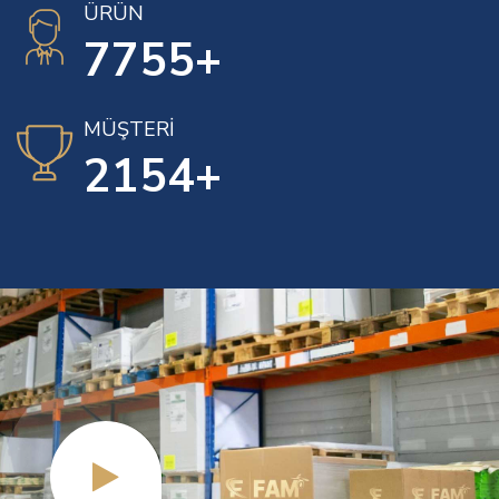
ÜRÜN
9000
+
MÜŞTERİ
2500
+