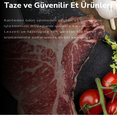
Taze ve Güvenilir Et Ürünleri
Kaliteden ödün vermeden seçilen et ürünleriyle
işletmenizin ihtiyaçlarını güvenle karşılıyoruz.
Lezzeti ve tazeliğiyle fark yaratan toptan et
ürünlerimizle sofralarınıza değer katıyoruz.
DETAYLI BİLGİ
İLETİŞİM