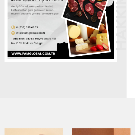
HAKKIMIZDA
Misyonumuz
Müşteri odaklı ve kaliteli gıda tedariği anlayışıyla, geniş ürün
yelpazemizi güvenilir bir şekilde iş ortaklarımıza sunmak.
Gıda güvenliği standartlarına uygun olarak, toplum sağlığını
ve çevreyi gözeten, yenilikçi ve sürdürülebilir çözümlerle
sektörde fark yaratmak.
Fam Global – Gıda Tedariğinde Güvenin ve Kalitenin
Adresi!