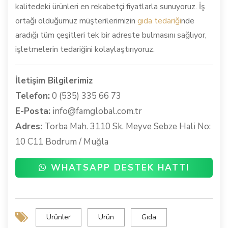
kalitedeki ürünleri en rekabetçi fiyatlarla sunuyoruz. İş
ortağı olduğumuz müşterilerimizin
gıda tedariği
nde
aradığı tüm çeşitleri tek bir adreste bulmasını sağlıyor,
işletmelerin tedariğini kolaylaştırıyoruz.
İletişim Bilgilerimiz
Telefon:
0 (535) 335 66 73
E-Posta:
info@famglobal.com.tr
Adres:
Torba Mah. 3110 Sk. Meyve Sebze Hali No:
10 C11 Bodrum / Muğla
WHATSAPP DESTEK HATTI
Ürünler
Ürün
Gıda